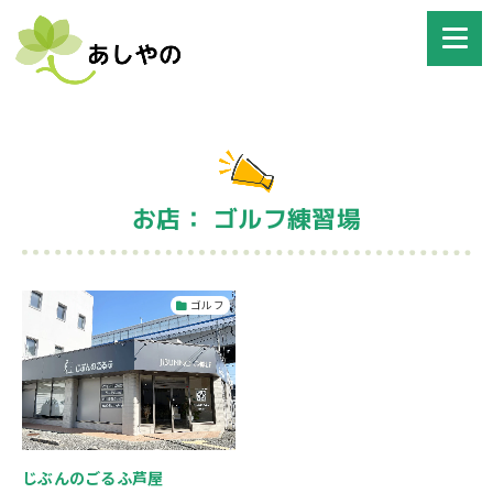
お店： ゴルフ練習場
ゴルフ
じぶんのごるふ芦屋