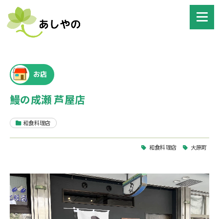
お店
鰻の成瀬 芦屋店
和食料理店
和食料理店
大原町