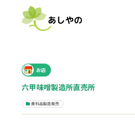
お店
六甲味噌製造所直売所
食料品製造販売