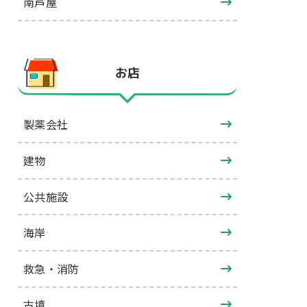
南芦屋
お店
製薬会社
建物
公共施設
海岸
救急・消防
古墳