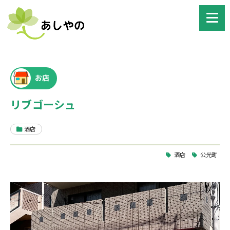
お店
リブゴーシュ
酒店
酒店
公光町