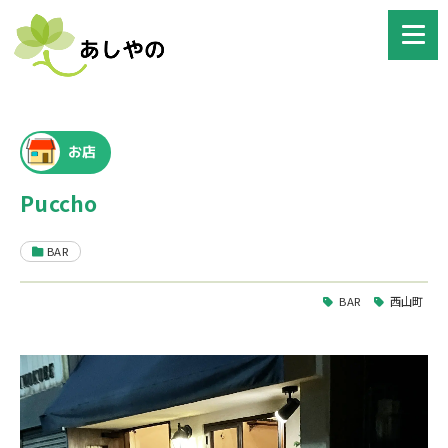
お店
Puccho
BAR
BAR
西山町