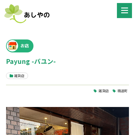
お店
Payung -パユン-
雑貨店
雑貨店
精道町