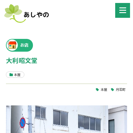
お店
大利昭文堂
本屋
本屋
月若町