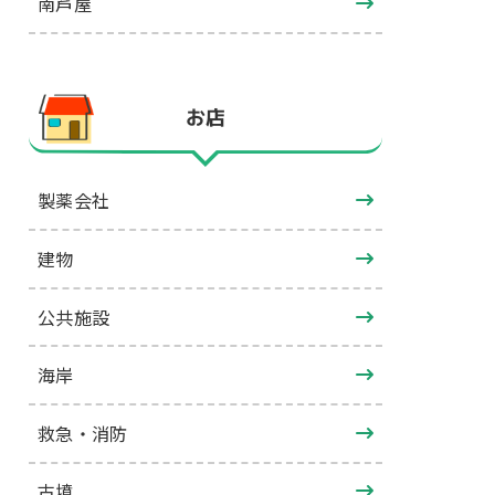
南芦屋
お店
製薬会社
建物
公共施設
海岸
救急・消防
古墳