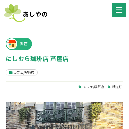
お店
にしむら珈琲店 芦屋店
カフェ/喫茶店
カフェ/喫茶店
精道町