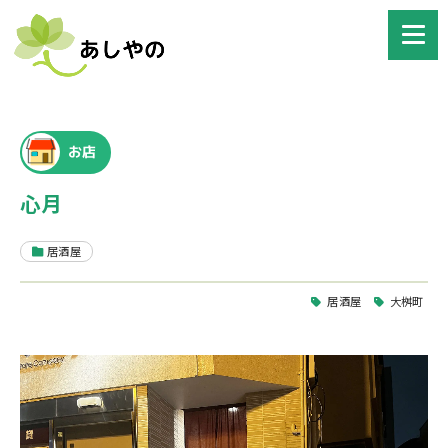
お店
心月
居酒屋
居酒屋
大桝町