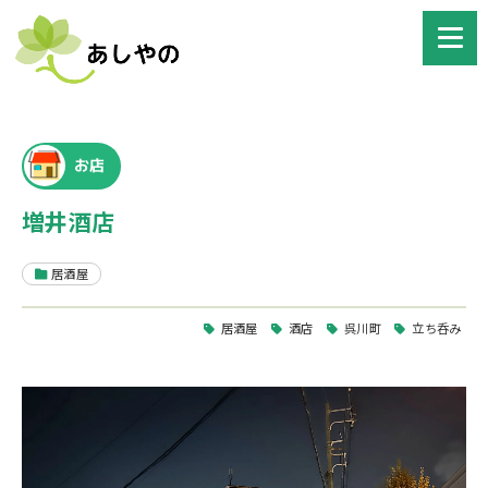
お店
増井酒店
居酒屋
居酒屋
酒店
呉川町
立ち呑み