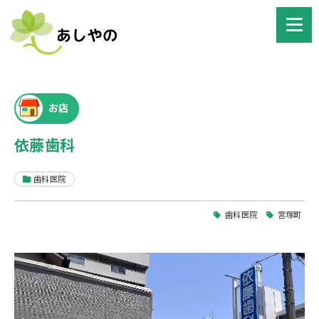
お店
依藤歯科
歯科医院
歯科医院
宮塚町