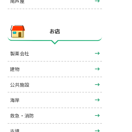
南芦屋
お店
製薬会社
建物
公共施設
海岸
救急・消防
古墳