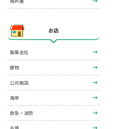
南芦屋
お店
製薬会社
建物
公共施設
海岸
救急・消防
古墳