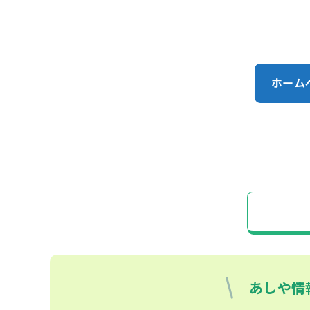
ホーム
あしや情