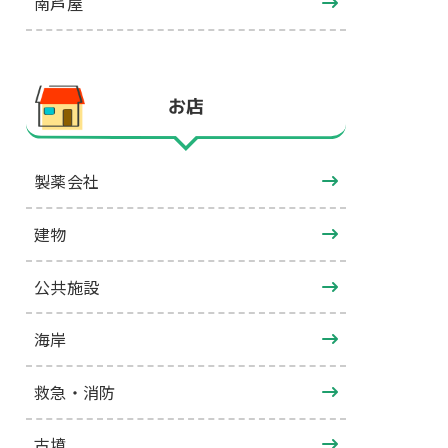
南芦屋
お店
製薬会社
建物
公共施設
海岸
救急・消防
古墳