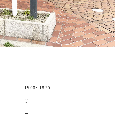
15:00～18:30
○
－