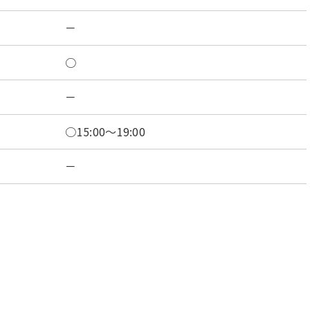
－
○
－
○15:00～19:00
－