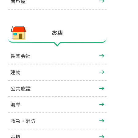
南芦屋
お店
製薬会社
建物
公共施設
海岸
救急・消防
古墳