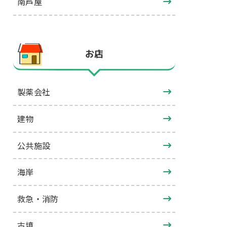
南芦屋
お店
製薬会社
建物
公共施設
海岸
救急・消防
古墳