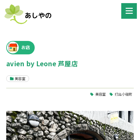
お店
avien by Leone 芦屋店
美容室
美容室
打出小槌町