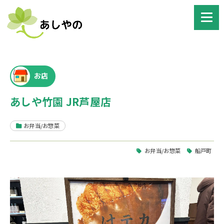
お店
あしや竹園 JR芦屋店
お弁当/お惣菜
お弁当/お惣菜
船戸町