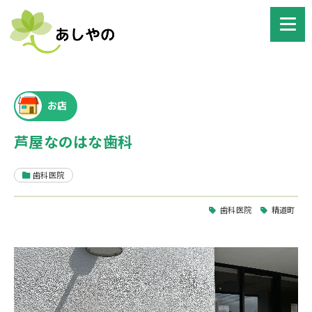
お店
芦屋なのはな歯科
歯科医院
歯科医院
精道町