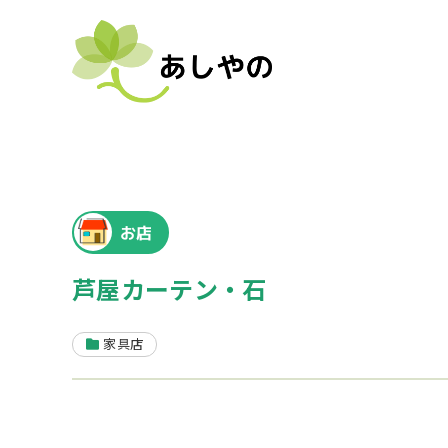
お店
芦屋カーテン・石
家具店