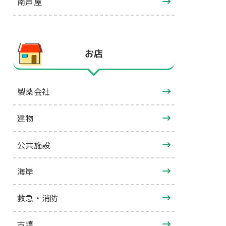
南芦屋
お店
製薬会社
建物
公共施設
海岸
救急・消防
古墳