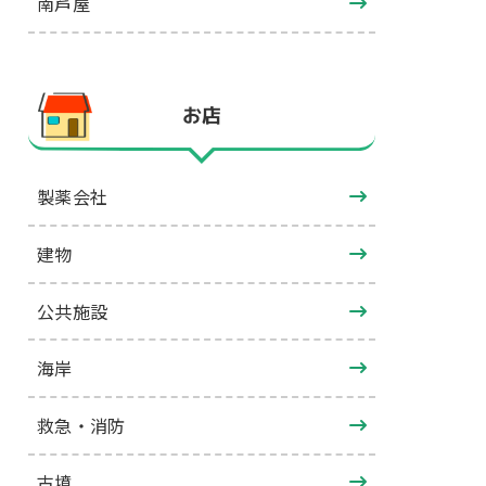
南芦屋
お店
製薬会社
建物
公共施設
海岸
救急・消防
古墳