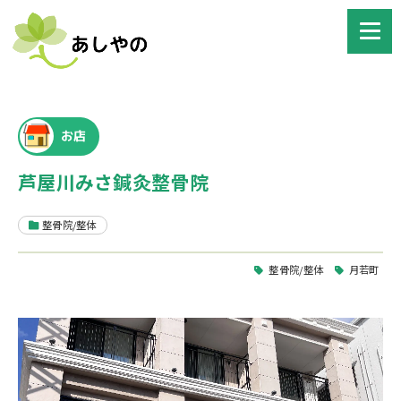
お店
芦屋川みさ鍼灸整骨院
整骨院/整体
整骨院/整体
月若町