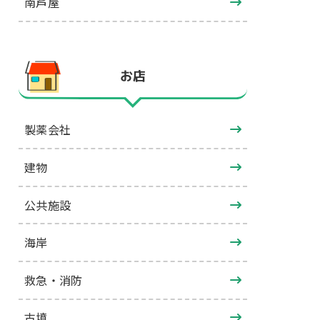
南芦屋
お店
製薬会社
建物
公共施設
海岸
救急・消防
古墳