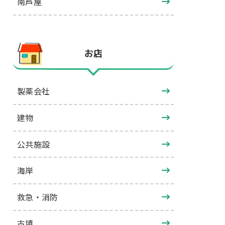
南芦屋
お店
製薬会社
建物
公共施設
海岸
救急・消防
古墳