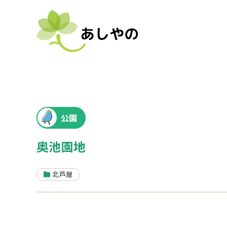
公園
奥池園地
北芦屋