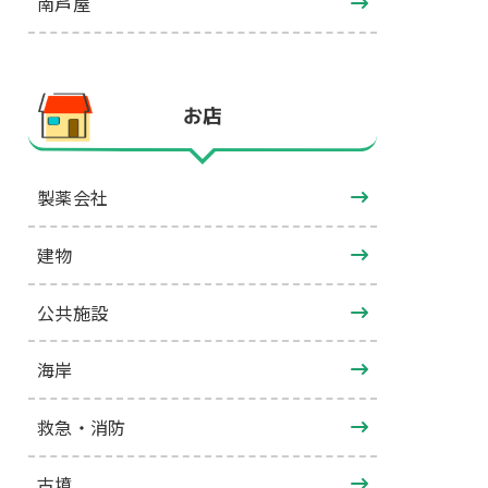
南芦屋
お店
製薬会社
建物
公共施設
海岸
救急・消防
古墳