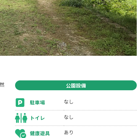
然
公園設備
なし
駐車場
なし
トイレ
あり
健康遊具