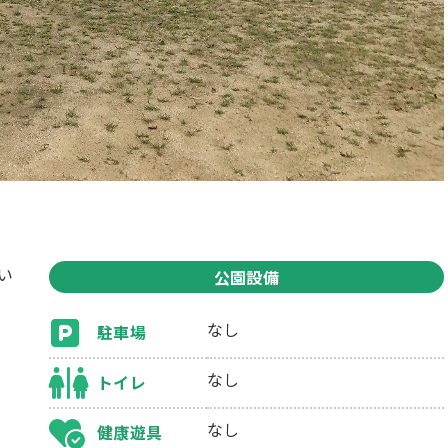
い
公園設備
なし
駐車場
なし
トイレ
なし
健康遊具