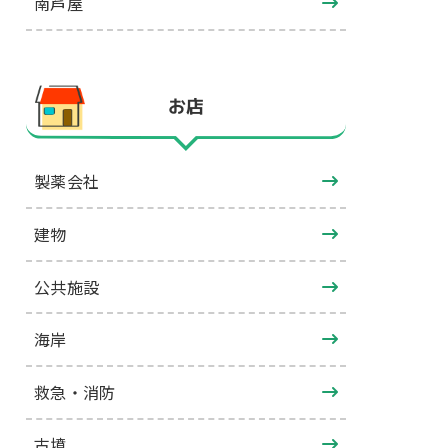
南芦屋
お店
製薬会社
建物
公共施設
海岸
救急・消防
古墳