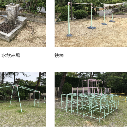
、水飲み場
鉄棒