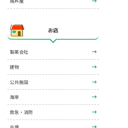
南芦屋
お店
製薬会社
建物
公共施設
海岸
救急・消防
古墳