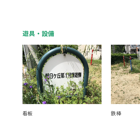
遊具・設備
看板
鉄棒