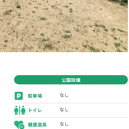
公園設備
なし
駐車場
なし
トイレ
なし
健康遊具