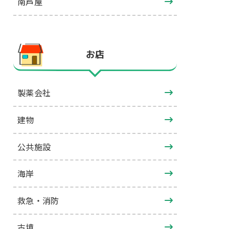
南芦屋
お店
製薬会社
建物
公共施設
海岸
救急・消防
古墳