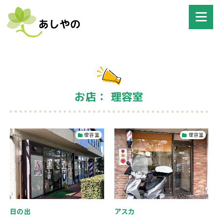
お店： 理容室
理容室
理容室
日の出
アスカ