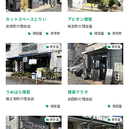
カットスペースとりい
アビオン理容
宮塚町の理容店
南宮町の理容室
理容室
宮塚町
理容室
南宮町
理容室
理容室
うめはら理容
理容クラタ
親王塚町の理容店
前田町の理容店
理容室
理容室
理容室
理容室