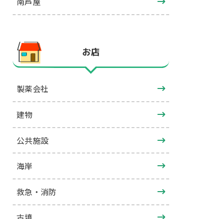
南芦屋
お店
製薬会社
建物
公共施設
海岸
救急・消防
古墳