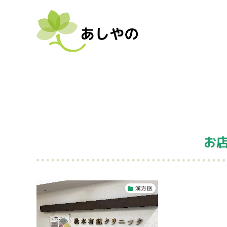
お店
漢方医