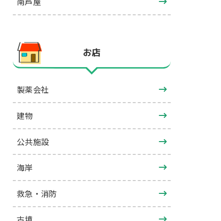
南芦屋
お店
製薬会社
建物
公共施設
海岸
救急・消防
古墳