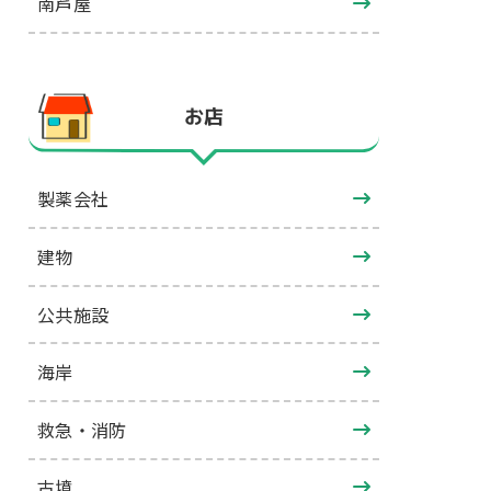
南芦屋
お店
製薬会社
建物
公共施設
海岸
救急・消防
古墳