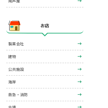
南芦屋
お店
製薬会社
建物
公共施設
海岸
救急・消防
古墳