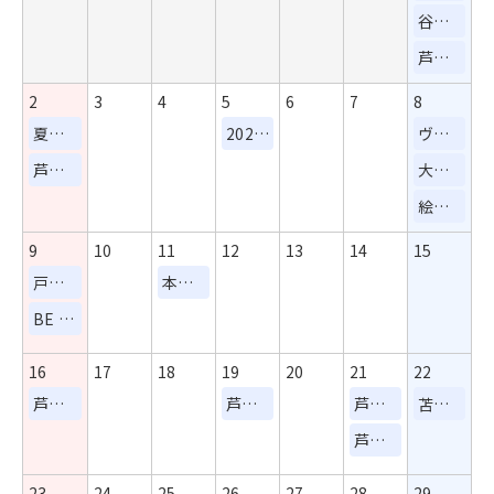
谷崎潤一郎記念館 浴衣着付け・所作講座・庭園での撮影会
芦屋サマーカーニバル
2
3
4
5
6
7
8
夏休み企画 文学館を楽しむ講座
2026年8月5日～9月6日 【芦屋】柔らかな光と静けさに包まれる。戸上恭子さんの絵画展
ヴァイオリン・フルート・ヴィオラが織りなす美しいハーモニー。「公民館音楽会 Trio Esperanza」
芦響サマーコンサート
大江千里 ソロコンサート2026年夏 「ふたつの宿題」
絵具ってどうやってできるの？自分だけの絵具づくりを体験できるワークショップ
9
10
11
12
13
14
15
戸上恭子さんと季節の花を描くワークショップが谷崎潤一郎記念館で開催
本でつながる広がる 親子でPOP作り
BE FREE PERFORMANCE FES 2026 in ASHIA
16
17
18
19
20
21
22
芦屋市長対話集会
芦屋市 お泊り訓練
芦屋市長 対話集会
苫野美亜プロデュース「Contemporary Dance Pieces Ⅲ」
芦屋市長 対話集会
23
24
25
26
27
28
29