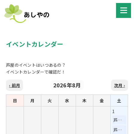
イベントカレンダー
芦屋のイベントはいつあるの？
イベントカレンダーで確認だ！
2026年8月
‹ 前月
次月 ›
日
月
火
水
木
金
土
1
芦屋病院公開講座 「心房細動について」
芦屋ゆかりの名作能『雲林院』