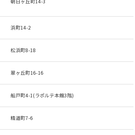
朝日ヶ丘町14-3
浜町14-2
松浜町8-18
翠ヶ丘町16-16
船戸町4-1(ラポルテ本館3階)
精道町7-6