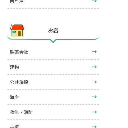
南芦屋
お店
製薬会社
建物
公共施設
海岸
救急・消防
古墳