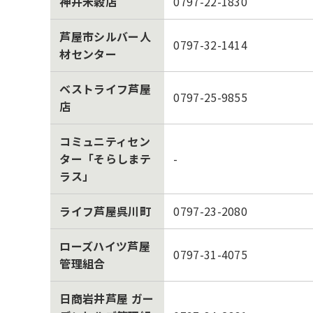
神井米穀店
0797-22-1830
芦屋市シルバー人
0797-32-1414
材センター
ベストライフ芦屋
0797-25-9855
店
コミュニティセン
ター「そらしまテ
-
ラス」
ライフ芦屋呉川町
0797-23-2080
ローズハイツ芦屋
0797-31-4075
管理組合
日商岩井芦屋 ガー